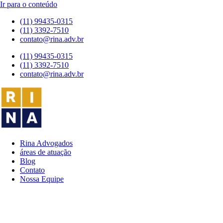
Ir para o conteúdo
(11) 99435-0315
(11) 3392-7510
contato@rina.adv.br
(11) 99435-0315
(11) 3392-7510
contato@rina.adv.br
Rina Advogados
áreas de atuação
Blog
Contato
Nossa Equipe