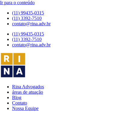
Ir para o conteúdo
(11) 99435-0315
(11) 3392-7510
contato@rina.adv.br
(11) 99435-0315
(11) 3392-7510
contato@rina.adv.br
Rina Advogados
áreas de atuação
Blog
Contato
Nossa Equipe