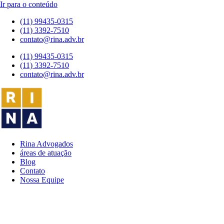
Ir para o conteúdo
(11) 99435-0315
(11) 3392-7510
contato@rina.adv.br
(11) 99435-0315
(11) 3392-7510
contato@rina.adv.br
Rina Advogados
áreas de atuação
Blog
Contato
Nossa Equipe