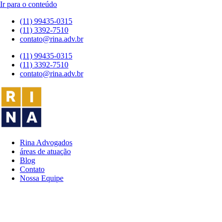
Ir para o conteúdo
(11) 99435-0315
(11) 3392-7510
contato@rina.adv.br
(11) 99435-0315
(11) 3392-7510
contato@rina.adv.br
Rina Advogados
áreas de atuação
Blog
Contato
Nossa Equipe