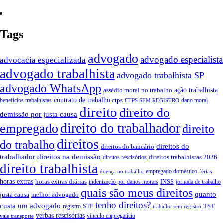
Tags
advogado
advogado especialista
advocacia especializada
advogado trabalhista
advogado trabalhista SP
advogado WhatsApp
ação trabalhista
assédio moral no trabalho
contrato de trabalho
ctps
benefícios trabalhistas
dano moral
CTPS SEM REGISTRO
direito
direito do
demissão por justa causa
direito do trabalhador
empregado
direito
direitos
do trabalho
direitos do
direitos do bancário
trabalhador
direitos na demissão
direitos trabalhistas 2026
direitos rescisórios
direito trabalhista
empregado doméstico
doença no trabalho
férias
horas extras
horas extras diárias
indenização por danos morais
INSS
jornada de trabalho
quais são meus direitos
quanto
justa causa
melhor advogado
tenho direitos?
custa um advogado
TST
registro
STF
trabalho sem registro
verbas rescisórias
vínculo empregatício
vale transporte