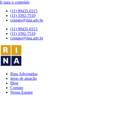
Ir para o conteúdo
(11) 99435-0315
(11) 3392-7510
contato@rina.adv.br
(11) 99435-0315
(11) 3392-7510
contato@rina.adv.br
Rina Advogados
áreas de atuação
Blog
Contato
Nossa Equipe