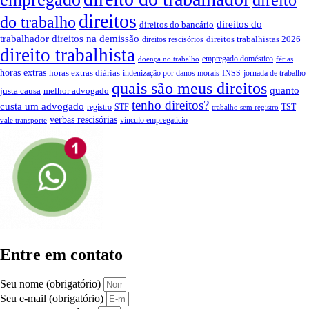
direitos
do trabalho
direitos do
direitos do bancário
trabalhador
direitos na demissão
direitos trabalhistas 2026
direitos rescisórios
direito trabalhista
empregado doméstico
doença no trabalho
férias
horas extras
horas extras diárias
indenização por danos morais
INSS
jornada de trabalho
quais são meus direitos
quanto
justa causa
melhor advogado
tenho direitos?
custa um advogado
registro
STF
TST
trabalho sem registro
verbas rescisórias
vínculo empregatício
vale transporte
Entre em contato
Seu nome (obrigatório)
Seu e-mail (obrigatório)