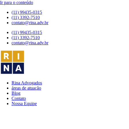
Ir para o conteúdo
(11) 99435-0315
(11) 3392-7510
contato@rina.adv.br
(11) 99435-0315
(11) 3392-7510
contato@rina.adv.br
Rina Advogados
áreas de atuação
Blog
Contato
Nossa Equipe