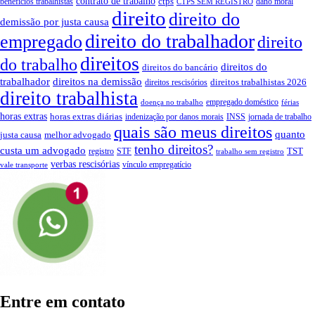
contrato de trabalho
ctps
benefícios trabalhistas
dano moral
CTPS SEM REGISTRO
direito
direito do
demissão por justa causa
direito do trabalhador
empregado
direito
direitos
do trabalho
direitos do
direitos do bancário
trabalhador
direitos na demissão
direitos trabalhistas 2026
direitos rescisórios
direito trabalhista
empregado doméstico
doença no trabalho
férias
horas extras
horas extras diárias
indenização por danos morais
INSS
jornada de trabalho
quais são meus direitos
quanto
justa causa
melhor advogado
tenho direitos?
custa um advogado
TST
registro
STF
trabalho sem registro
verbas rescisórias
vínculo empregatício
vale transporte
Entre em contato