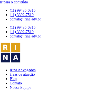
Ir para o conteúdo
(11) 99435-0315
(11) 3392-7510
contato@rina.adv.br
(11) 99435-0315
(11) 3392-7510
contato@rina.adv.br
Rina Advogados
áreas de atuação
Blog
Contato
Nossa Equipe