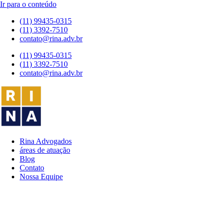
Ir para o conteúdo
(11) 99435-0315
(11) 3392-7510
contato@rina.adv.br
(11) 99435-0315
(11) 3392-7510
contato@rina.adv.br
Rina Advogados
áreas de atuação
Blog
Contato
Nossa Equipe