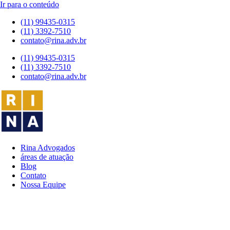
Ir para o conteúdo
(11) 99435-0315
(11) 3392-7510
contato@rina.adv.br
(11) 99435-0315
(11) 3392-7510
contato@rina.adv.br
Rina Advogados
áreas de atuação
Blog
Contato
Nossa Equipe