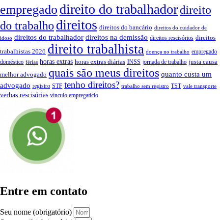
direito do trabalhador
empregado
direito
direitos
do trabalho
direitos do bancário
direitos do cuidador de
direitos do trabalhador
direitos na demissão
direitos
direitos rescisórios
idoso
direito trabalhista
trabalhistas 2026
empregado
doença no trabalho
horas extras
horas extras diárias
justa causa
doméstico
INSS
jornada de trabalho
férias
quais são meus direitos
quanto custa um
melhor advogado
tenho direitos?
advogado
registro
STF
TST
trabalho sem registro
vale transporte
verbas rescisórias
vínculo empregatício
Entre em contato
Seu nome (obrigatório)