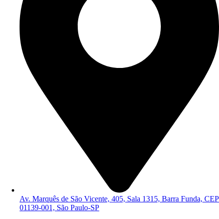
Av. Marquês de São Vicente, 405, Sala 1315, Barra Funda, CEP
01139-001, São Paulo-SP