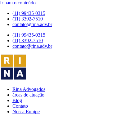
Ir para o conteúdo
(11) 99435-0315
(11) 3392-7510
contato@rina.adv.br
(11) 99435-0315
(11) 3392-7510
contato@rina.adv.br
Rina Advogados
áreas de atuação
Blog
Contato
Nossa Equipe