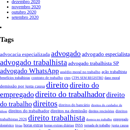
dezembro 2020
novembro 2020
outubro 2020
setembro 2020
Tags
advogado
advogado especialista
advocacia especializada
advogado trabalhista
advogado trabalhista SP
advogado WhatsApp
assédio moral no trabalho
ação trabalhista
contrato de trabalho
ctps
benefícios trabalhistas
dano moral
CTPS SEM REGISTRO
direito
direito do
demissão por justa causa
direito do trabalhador
empregado
direito
direitos
do trabalho
direitos do bancário
direitos do cuidador de
direitos do trabalhador
direitos na demissão
direitos
direitos rescisórios
idoso
direito trabalhista
trabalhistas 2026
empregado
doença no trabalho
horas extras
horas extras diárias
justa causa
doméstico
INSS
jornada de trabalho
férias