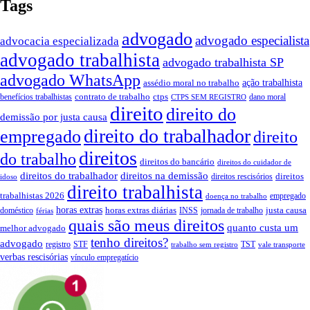
Tags
advogado
advogado especialista
advocacia especializada
advogado trabalhista
advogado trabalhista SP
advogado WhatsApp
assédio moral no trabalho
ação trabalhista
contrato de trabalho
ctps
benefícios trabalhistas
dano moral
CTPS SEM REGISTRO
direito
direito do
demissão por justa causa
direito do trabalhador
empregado
direito
direitos
do trabalho
direitos do bancário
direitos do cuidador de
direitos do trabalhador
direitos na demissão
direitos
direitos rescisórios
idoso
direito trabalhista
trabalhistas 2026
empregado
doença no trabalho
horas extras
horas extras diárias
justa causa
doméstico
INSS
jornada de trabalho
férias
quais são meus direitos
quanto custa um
melhor advogado
tenho direitos?
advogado
registro
STF
TST
trabalho sem registro
vale transporte
verbas rescisórias
vínculo empregatício