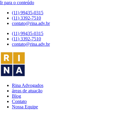
Ir para o conteúdo
(11) 99435-0315
(11) 3392-7510
contato@rina.adv.br
(11) 99435-0315
(11) 3392-7510
contato@rina.adv.br
Rina Advogados
áreas de atuação
Blog
Contato
Nossa Equipe