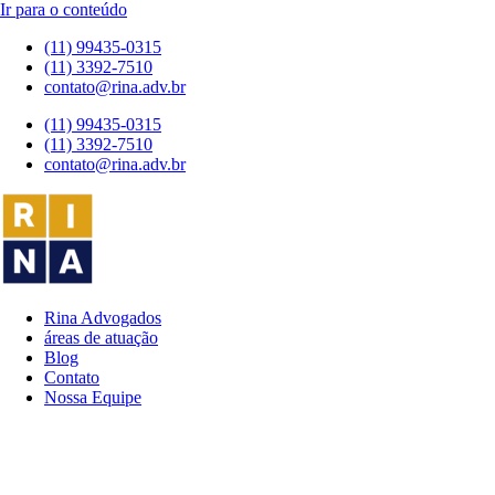
Ir para o conteúdo
(11) 99435-0315
(11) 3392-7510
contato@rina.adv.br
(11) 99435-0315
(11) 3392-7510
contato@rina.adv.br
Rina Advogados
áreas de atuação
Blog
Contato
Nossa Equipe