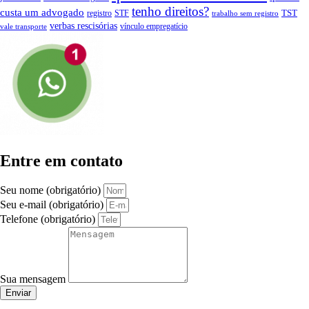
tenho direitos?
custa um advogado
TST
registro
STF
trabalho sem registro
verbas rescisórias
vínculo empregatício
vale transporte
Entre em contato
Seu nome (obrigatório)
Seu e-mail (obrigatório)
Telefone (obrigatório)
Sua mensagem
Enviar