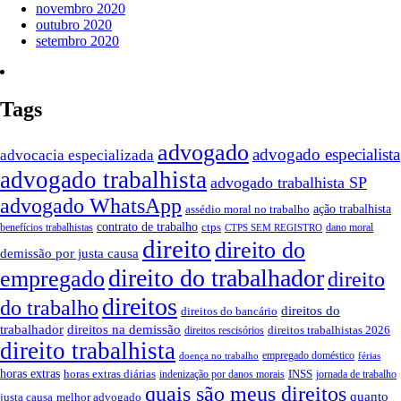
novembro 2020
outubro 2020
setembro 2020
Tags
advogado
advogado especialista
advocacia especializada
advogado trabalhista
advogado trabalhista SP
advogado WhatsApp
ação trabalhista
assédio moral no trabalho
contrato de trabalho
ctps
benefícios trabalhistas
dano moral
CTPS SEM REGISTRO
direito
direito do
demissão por justa causa
direito do trabalhador
empregado
direito
direitos
do trabalho
direitos do
direitos do bancário
trabalhador
direitos na demissão
direitos trabalhistas 2026
direitos rescisórios
direito trabalhista
empregado doméstico
doença no trabalho
férias
horas extras
INSS
horas extras diárias
indenização por danos morais
jornada de trabalho
quais são meus direitos
quanto
justa causa
melhor advogado