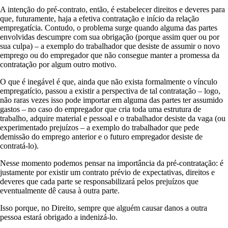
A intenção do pré-contrato, então, é estabelecer direitos e deveres para
que, futuramente, haja a efetiva contratação e início da relação
empregatícia. Contudo, o problema surge quando alguma das partes
envolvidas descumpre com sua obrigação (porque assim quer ou por
sua culpa) – a exemplo do trabalhador que desiste de assumir o novo
emprego ou do empregador que não consegue manter a promessa da
contratação por algum outro motivo.
O que é inegável é que, ainda que não exista formalmente o vínculo
empregatício, passou a existir a perspectiva de tal contratação – logo,
não raras vezes isso pode importar em alguma das partes ter assumido
gastos – no caso do empregador que cria toda uma estrutura de
trabalho, adquire material e pessoal e o trabalhador desiste da vaga (ou
experimentado prejuízos – a exemplo do trabalhador que pede
demissão do emprego anterior e o futuro empregador desiste de
contratá-lo).
Nesse momento podemos pensar na importância da pré-contratação: é
justamente por existir um contrato prévio de expectativas, direitos e
deveres que cada parte se responsabilizará pelos prejuízos que
eventualmente dê causa à outra parte.
Isso porque, no Direito, sempre que alguém causar danos a outra
pessoa estará obrigado a indenizá-lo.