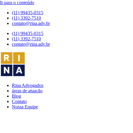
Ir para o conteúdo
(11) 99435-0315
(11) 3392-7510
contato@rina.adv.br
(11) 99435-0315
(11) 3392-7510
contato@rina.adv.br
Rina Advogados
áreas de atuação
Blog
Contato
Nossa Equipe