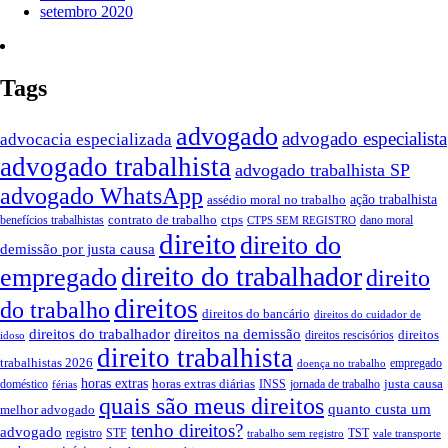
setembro 2020
Tags
advogado
advogado especialista
advocacia especializada
advogado trabalhista
advogado trabalhista SP
advogado WhatsApp
assédio moral no trabalho
ação trabalhista
contrato de trabalho
ctps
benefícios trabalhistas
dano moral
CTPS SEM REGISTRO
direito
direito do
demissão por justa causa
direito do trabalhador
empregado
direito
direitos
do trabalho
direitos do bancário
direitos do cuidador de
direitos do trabalhador
direitos na demissão
direitos
direitos rescisórios
idoso
direito trabalhista
trabalhistas 2026
empregado
doença no trabalho
horas extras
horas extras diárias
justa causa
doméstico
INSS
jornada de trabalho
férias
quais são meus direitos
quanto custa um
melhor advogado
tenho direitos?
advogado
registro
STF
TST
trabalho sem registro
vale transporte