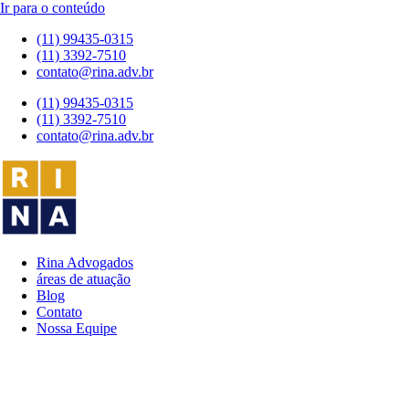
Ir para o conteúdo
(11) 99435-0315
(11) 3392-7510
contato@rina.adv.br
(11) 99435-0315
(11) 3392-7510
contato@rina.adv.br
Rina Advogados
áreas de atuação
Blog
Contato
Nossa Equipe