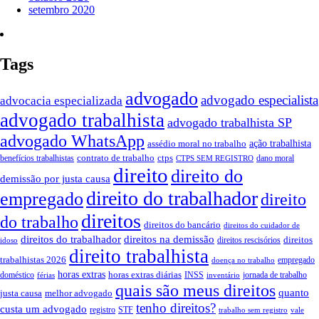
setembro 2020
Tags
advogado
advogado especialista
advocacia especializada
advogado trabalhista
advogado trabalhista SP
advogado WhatsApp
assédio moral no trabalho
ação trabalhista
contrato de trabalho
ctps
benefícios trabalhistas
dano moral
CTPS SEM REGISTRO
direito
direito do
demissão por justa causa
direito do trabalhador
empregado
direito
direitos
do trabalho
direitos do bancário
direitos do cuidador de
direitos do trabalhador
direitos na demissão
direitos
direitos rescisórios
idoso
direito trabalhista
trabalhistas 2026
empregado
doença no trabalho
horas extras
horas extras diárias
doméstico
INSS
jornada de trabalho
férias
inventário
quais são meus direitos
quanto
justa causa
melhor advogado
tenho direitos?
custa um advogado
registro
STF
trabalho sem registro
vale