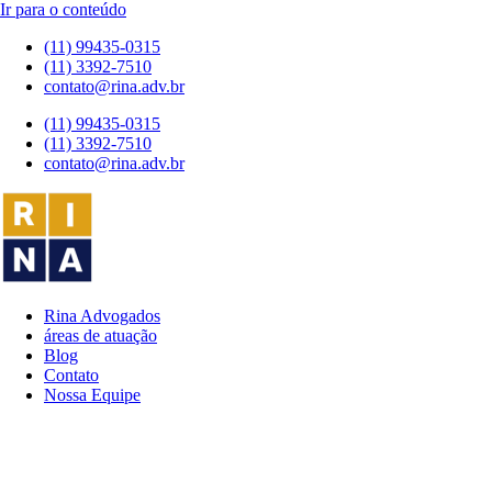
Ir para o conteúdo
(11) 99435-0315
(11) 3392-7510
contato@rina.adv.br
(11) 99435-0315
(11) 3392-7510
contato@rina.adv.br
Rina Advogados
áreas de atuação
Blog
Contato
Nossa Equipe