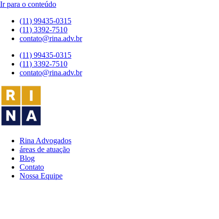
Ir para o conteúdo
(11) 99435-0315
(11) 3392-7510
contato@rina.adv.br
(11) 99435-0315
(11) 3392-7510
contato@rina.adv.br
Rina Advogados
áreas de atuação
Blog
Contato
Nossa Equipe