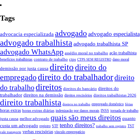
Tags
advogado
advogado especialista
advocacia especializada
advogado trabalhista
advogado trabalhista SP
advogado WhatsApp
ação trabalhista
assédio moral no trabalho
contrato de trabalho
ctps
benefícios trabalhistas
dano moral
CTPS SEM REGISTRO
direito
direito do
demissão por justa causa
direito do trabalhador
empregado
direito
direitos
do trabalho
direitos do
direitos do bancário
trabalhador
direitos na demissão
direitos trabalhistas 2026
direitos rescisórios
direito trabalhista
empregado doméstico
doença no trabalho
férias
horas extras
horas extras diárias
indenização por danos morais
INSS
jornada de trabalho
quais são meus direitos
quanto
justa causa
melhor advogado
tenho direitos?
custa um advogado
registro
STF
TST
trabalho sem registro
verbas rescisórias
vínculo empregatício
vale transporte