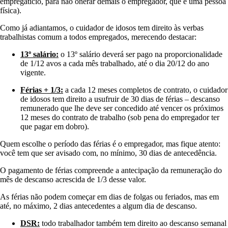
empregatício, para não onerar demais o empregador, que é uma pessoa
física).
Como já adiantamos, o cuidador de idosos tem direito às verbas
trabalhistas comum a todos empregados, merecendo destacar:
13º salário:
o 13º salário deverá ser pago na proporcionalidade
de 1/12 avos a cada mês trabalhado, até o dia 20/12 do ano
vigente.
Férias + 1/3:
a cada 12 meses completos de contrato, o cuidador
de idosos tem direito a usufruir de 30 dias de férias – descanso
remunerado que lhe deve ser concedido até vencer os próximos
12 meses do contrato de trabalho (sob pena do empregador ter
que pagar em dobro).
Quem escolhe o período das férias é o empregador, mas fique atento:
você tem que ser avisado com, no mínimo, 30 dias de antecedência.
O pagamento de férias compreende a antecipação da remuneração do
mês de descanso acrescida de 1/3 desse valor.
As férias não podem começar em dias de folgas ou feriados, mas em
até, no máximo, 2 dias antecedentes a algum dia de descanso.
DSR:
todo trabalhador também tem direito ao descanso semanal