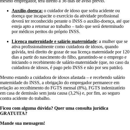
mesmo empregador, terá direito a 36 dias de aviso prévio.
Auxílio-doença:
o cuidador de idoso que sofra acidente ou
doença que incapacite o exercício da atividade profissional
deverá ter reconhecido perante o INSS o auxílio-doença, até que
esteja apto a retornar ao trabalho – tudo que será determinado
por médicos peritos do próprio INSS.
Licença maternidade e salário maternidade
: a mulher que se
ativa profissionalmente como cuidadora de idosos, quando
grávida, terá direito de gozar de sua licença maternidade por 120
dias a partir do nascimento do filho, garantindo-se o emprego e
iniciando o recebimento de salário-maternidade (que, no caso da
cuidadora de idosos, é pago pelo INSS e não por seu patrão).
Mesmo estando a cuidadora de idosos afastada – e recebendo salário
maternidade do INSS, a obrigação do empregador permanece em
relação ao recolhimento do FGTS mensal (8%), FGTS indenizatório
em casa de demissão sem justa causa (3,2%) e, por fim, ao seguro
contra acidente do trabalho.
Ficou com alguma dúvida? Quer uma consulta jurídica
GRATUITA?
Mande sua mensagem!