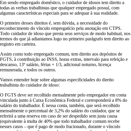
Em sendo empregado doméstico, o cuidador de idosos tem direito a
todas as verbas trabalhistas que qualquer empregado possuí, com
algumas características especiais para se adequar à sua realidade.
O primeiro desses direitos é, sem dúvida, a necessidade do
reconhecimento do vínculo empregatício pela anotação em CTPS.
Todo cuidador de idoso que presta seus serviços de modo habitual, nos
termos do que já adiantamos logo no primeiro parágrafo tem direito ao
registro em carteira.
Assim como todo empregado comum, tem direito aos depósitos de
FGTS, à contribuição ao INSS, horas extras, intervalo para refeição e
descanso, 13º salário, férias + 1/3, adicional noturno, licença
remunerada, e todos os outros.
Vamos entender hoje sobre algumas especificidades do direito
trabalhista do cuidador de idoso:
O FGTS deve ser recolhido mensalmente pelo empregador em conta
vinculada junto à Caixa Econômica Federal e corresponderá a 8% do
salário do trabalhador. É nessa conta, também, que será recolhido
mensalmente o percentual de 3,2% do salário do cuidador, que se
referirá a uma reserva em caso de ser despedido sem justa causa
(equivalente à multa de 40% que todo trabalhador comum recebe
nesses casos – que é pago de modo fracionado, durante o vínculo