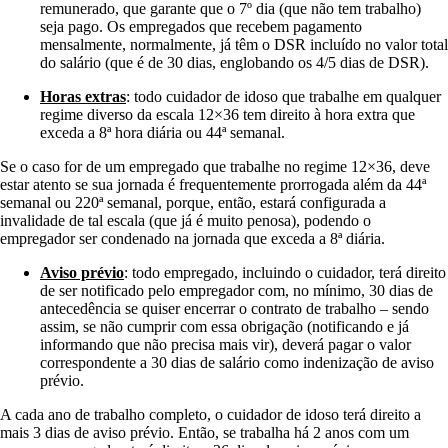
remunerado, que garante que o 7º dia (que não tem trabalho)
seja pago. Os empregados que recebem pagamento
mensalmente, normalmente, já têm o DSR incluído no valor total
do salário (que é de 30 dias, englobando os 4/5 dias de DSR).
Horas extras
: todo cuidador de idoso que trabalhe em qualquer
regime diverso da escala 12×36 tem direito à hora extra que
exceda a 8ª hora diária ou 44ª semanal.
Se o caso for de um empregado que trabalhe no regime 12×36, deve
estar atento se sua jornada é frequentemente prorrogada além da 44ª
semanal ou 220ª semanal, porque, então, estará configurada a
invalidade de tal escala (que já é muito penosa), podendo o
empregador ser condenado na jornada que exceda a 8ª diária.
Aviso prévio
: todo empregado, incluindo o cuidador, terá direito
de ser notificado pelo empregador com, no mínimo, 30 dias de
antecedência se quiser encerrar o contrato de trabalho – sendo
assim, se não cumprir com essa obrigação (notificando e já
informando que não precisa mais vir), deverá pagar o valor
correspondente a 30 dias de salário como indenização de aviso
prévio.
A cada ano de trabalho completo, o cuidador de idoso terá direito a
mais 3 dias de aviso prévio. Então, se trabalha há 2 anos com um