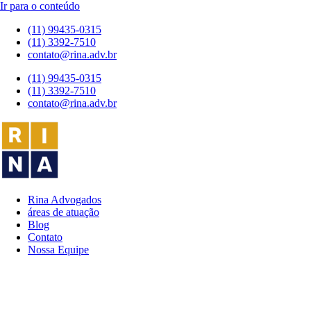
Ir para o conteúdo
(11) 99435-0315
(11) 3392-7510
contato@rina.adv.br
(11) 99435-0315
(11) 3392-7510
contato@rina.adv.br
Rina Advogados
áreas de atuação
Blog
Contato
Nossa Equipe