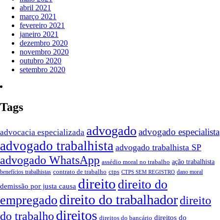
abril 2021
março 2021
fevereiro 2021
janeiro 2021
dezembro 2020
novembro 2020
outubro 2020
setembro 2020
Tags
advogado
advogado especialista
advocacia especializada
advogado trabalhista
advogado trabalhista SP
advogado WhatsApp
ação trabalhista
assédio moral no trabalho
contrato de trabalho
ctps
benefícios trabalhistas
dano moral
CTPS SEM REGISTRO
direito
direito do
demissão por justa causa
direito do trabalhador
empregado
direito
direitos
do trabalho
direitos do
direitos do bancário