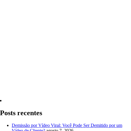
Quero Consultar Agora
Posts recentes
Demissão por Vídeo Viral: Você Pode Ser Demitido por um
Vídeo de Cliente?
agosto 7, 2026