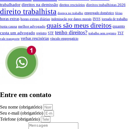
trabalhador
direitos na demissão
direitos trabalhistas 2026
direitos rescisórios
direito trabalhista
empregado doméstico
doença no trabalho
férias
horas extras
horas extras diárias
indenização por danos morais
INSS
jornada de trabalho
quais são meus direitos
quanto
justa causa
melhor advogado
tenho direitos?
custa um advogado
registro
STF
TST
trabalho sem registro
verbas rescisórias
vínculo empregatício
vale transporte
Entre em contato
Seu nome (obrigatório)
Seu e-mail (obrigatório)
Telefone (obrigatório)