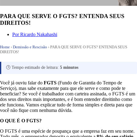
PARA QUE SERVE O FGTS? ENTENDA SEUS
DIREITOS!
Por
Ricardo Nakahashi
Home
›
Demissão e Rescisão
›
PARA QUE SERVE O FGTS? ENTENDA SEUS
DIREITOS!
🕒 Tempo estimado de leitura:
5 minutos
Você já ouviu falar do
FGTS
(Fundo de Garantia do Tempo de
Serviço), mas sabe exatamente para que ele serve e como pode te
beneficiar? Se você é trabalhador com carteira assinada, o FGTS é um
dos seus direitos mais importantes, e é bom entender direitinho como
ele funciona. Vamos explicar tudo de forma simples e direta para que
você não fique com nenhuma dúvida.
O QUE É O FGTS?
O FGTS é uma espécie de poupança que a empresa faz em seu nome.
Todo mês, o empregador deposita o equivalente a
8% do seu salário