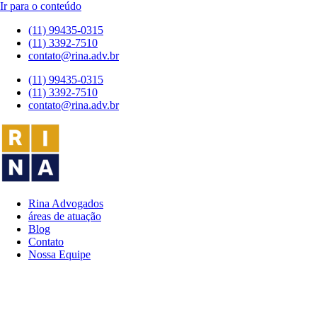
Ir para o conteúdo
(11) 99435-0315
(11) 3392-7510
contato@rina.adv.br
(11) 99435-0315
(11) 3392-7510
contato@rina.adv.br
Rina Advogados
áreas de atuação
Blog
Contato
Nossa Equipe