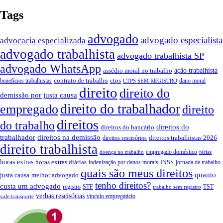
Tags
advogado
advogado especialista
advocacia especializada
advogado trabalhista
advogado trabalhista SP
advogado WhatsApp
ação trabalhista
assédio moral no trabalho
contrato de trabalho
ctps
benefícios trabalhistas
dano moral
CTPS SEM REGISTRO
direito
direito do
demissão por justa causa
direito do trabalhador
empregado
direito
direitos
do trabalho
direitos do
direitos do bancário
trabalhador
direitos na demissão
direitos trabalhistas 2026
direitos rescisórios
direito trabalhista
empregado doméstico
doença no trabalho
férias
horas extras
horas extras diárias
indenização por danos morais
INSS
jornada de trabalho
quais são meus direitos
quanto
justa causa
melhor advogado
tenho direitos?
custa um advogado
registro
STF
TST
trabalho sem registro
verbas rescisórias
vínculo empregatício
vale transporte