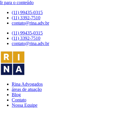
Ir para o conteúdo
(11) 99435-0315
(11) 3392-7510
contato@rina.adv.br
(11) 99435-0315
(11) 3392-7510
contato@rina.adv.br
Rina Advogados
áreas de atuação
Blog
Contato
Nossa Equipe