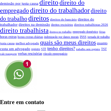
direito
direito do
demissão por justa causa
direito do trabalhador
empregado
direito
direitos
do trabalho
direitos do
direitos do bancário
trabalhador
direitos na demissão
direitos trabalhistas 2026
direitos rescisórios
direito trabalhista
empregado doméstico
doença no trabalho
férias
horas extras
horas extras diárias
indenização por danos morais
INSS
jornada de trabalho
quais são meus direitos
quanto
justa causa
melhor advogado
tenho direitos?
custa um advogado
TST
registro
STF
trabalho sem registro
verbas rescisórias
vínculo empregatício
vale transporte
Entre em contato