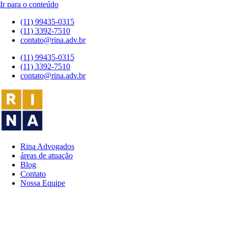
Ir para o conteúdo
(11) 99435-0315
(11) 3392-7510
contato@rina.adv.br
(11) 99435-0315
(11) 3392-7510
contato@rina.adv.br
Rina Advogados
áreas de atuação
Blog
Contato
Nossa Equipe