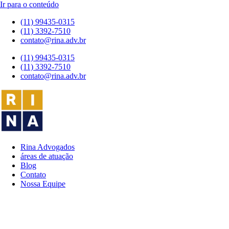
Ir para o conteúdo
(11) 99435-0315
(11) 3392-7510
contato@rina.adv.br
(11) 99435-0315
(11) 3392-7510
contato@rina.adv.br
Rina Advogados
áreas de atuação
Blog
Contato
Nossa Equipe