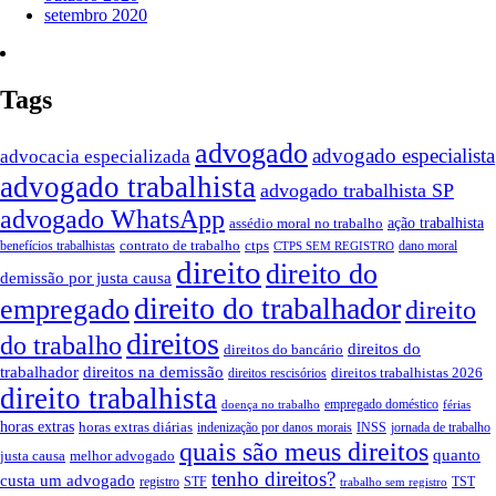
setembro 2020
Tags
advogado
advogado especialista
advocacia especializada
advogado trabalhista
advogado trabalhista SP
advogado WhatsApp
ação trabalhista
assédio moral no trabalho
contrato de trabalho
ctps
benefícios trabalhistas
dano moral
CTPS SEM REGISTRO
direito
direito do
demissão por justa causa
direito do trabalhador
empregado
direito
direitos
do trabalho
direitos do
direitos do bancário
trabalhador
direitos na demissão
direitos trabalhistas 2026
direitos rescisórios
direito trabalhista
empregado doméstico
doença no trabalho
férias
horas extras
horas extras diárias
indenização por danos morais
INSS
jornada de trabalho
quais são meus direitos
quanto
justa causa
melhor advogado
tenho direitos?
custa um advogado
registro
STF
TST
trabalho sem registro