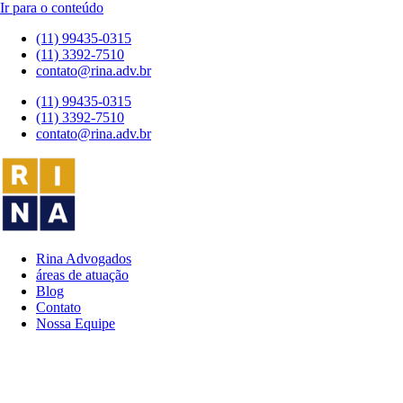
Ir para o conteúdo
(11) 99435-0315
(11) 3392-7510
contato@rina.adv.br
(11) 99435-0315
(11) 3392-7510
contato@rina.adv.br
Rina Advogados
áreas de atuação
Blog
Contato
Nossa Equipe