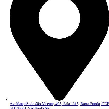
Av. Marquês de São Vicente, 405, Sala 1315, Barra Funda, CEP
01139-001, São Paulo-SP