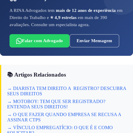
A RINA Advogados tem
mais de 12 anos de experiência
em
Direito do Trabalho e
⭐ 4,9 estrelas
em mais de 390
avaliações. Consulte um especialista agora.
Falar com Advogado
Enviar Mensagem
📚 Artigos Relacionados
→ DIARISTA TEM DIREITO A REGISTRO? DESCUBRA
SEUS DIREITOS
→ MOTOBOY: TEM QUE SER REGISTRADO?
ENTENDA SEUS DIREITOS!
→ O QUE FAZER QUANDO EMPRESA SE RECUSA A
ASSINAR CTPS
→ VÍNCULO EMPREGATÍCIO: O QUE É E COMO
SOLICITAR?