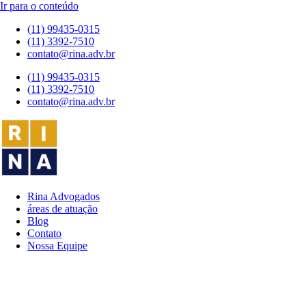
Ir para o conteúdo
(11) 99435-0315
(11) 3392-7510
contato@rina.adv.br
(11) 99435-0315
(11) 3392-7510
contato@rina.adv.br
Rina Advogados
áreas de atuação
Blog
Contato
Nossa Equipe