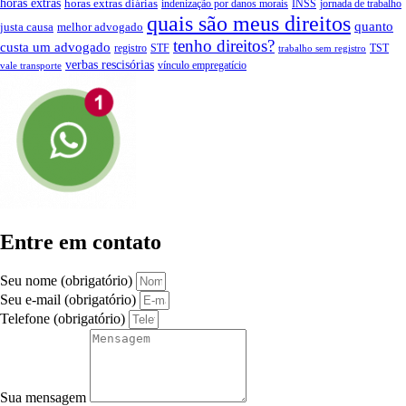
horas extras
horas extras diárias
indenização por danos morais
INSS
jornada de trabalho
quais são meus direitos
quanto
justa causa
melhor advogado
tenho direitos?
custa um advogado
registro
STF
TST
trabalho sem registro
verbas rescisórias
vínculo empregatício
vale transporte
Entre em contato
Seu nome (obrigatório)
Seu e-mail (obrigatório)
Telefone (obrigatório)
Sua mensagem