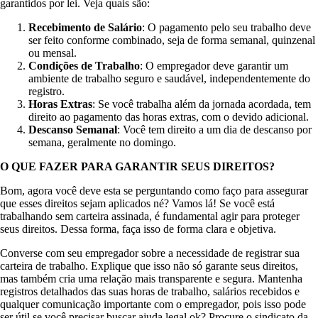
garantidos por lei. Veja quais são:
Recebimento de Salário
: O pagamento pelo seu trabalho deve
ser feito conforme combinado, seja de forma semanal, quinzenal
ou mensal.
Condições de Trabalho
: O empregador deve garantir um
ambiente de trabalho seguro e saudável, independentemente do
registro.
Horas Extras
: Se você trabalha além da jornada acordada, tem
direito ao pagamento das horas extras, com o devido adicional.
Descanso Semanal
: Você tem direito a um dia de descanso por
semana, geralmente no domingo.
O QUE FAZER PARA GARANTIR SEUS DIREITOS?
Bom, agora você deve esta se perguntando como faço para assegurar
que esses direitos sejam aplicados né? Vamos lá! Se você está
trabalhando sem carteira assinada, é fundamental agir para proteger
seus direitos. Dessa forma, faça isso de forma clara e objetiva.
Converse com seu empregador sobre a necessidade de registrar sua
carteira de trabalho. Explique que isso não só garante seus direitos,
mas também cria uma relação mais transparente e segura. Mantenha
registros detalhados das suas horas de trabalho, salários recebidos e
qualquer comunicação importante com o empregador, pois isso pode
ser útil se você precisar buscar ajuda legal ok? Procure o sindicato da