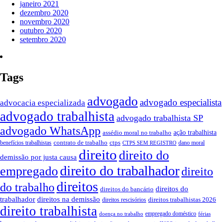
janeiro 2021
dezembro 2020
novembro 2020
outubro 2020
setembro 2020
Tags
advogado
advogado especialista
advocacia especializada
advogado trabalhista
advogado trabalhista SP
advogado WhatsApp
ação trabalhista
assédio moral no trabalho
contrato de trabalho
ctps
benefícios trabalhistas
dano moral
CTPS SEM REGISTRO
direito
direito do
demissão por justa causa
direito do trabalhador
empregado
direito
direitos
do trabalho
direitos do
direitos do bancário
trabalhador
direitos na demissão
direitos trabalhistas 2026
direitos rescisórios
direito trabalhista
empregado doméstico
doença no trabalho
férias