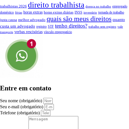
direito trabalhista
trabalhistas 2026
empregado
doença no trabalho
horas extras
horas extras diárias
doméstico
INSS
jornada de trabalho
férias
inventário
quais são meus direitos
quanto
justa causa
melhor advogado
tenho direitos?
custa um advogado
registro
STF
trabalho sem registro
vale
verbas rescisórias
vínculo empregatício
transporte
Entre em contato
Seu nome (obrigatório)
Seu e-mail (obrigatório)
Telefone (obrigatório)