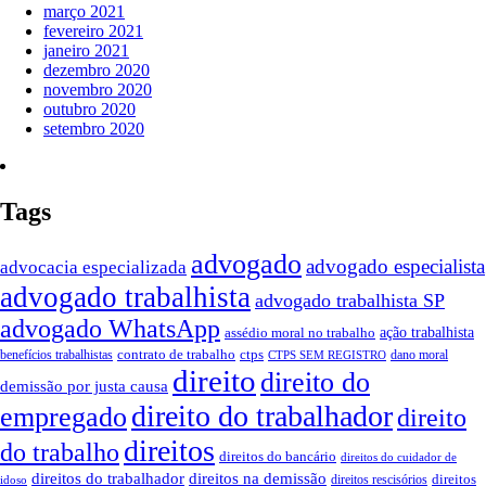
março 2021
fevereiro 2021
janeiro 2021
dezembro 2020
novembro 2020
outubro 2020
setembro 2020
Tags
advogado
advogado especialista
advocacia especializada
advogado trabalhista
advogado trabalhista SP
advogado WhatsApp
assédio moral no trabalho
ação trabalhista
contrato de trabalho
ctps
benefícios trabalhistas
dano moral
CTPS SEM REGISTRO
direito
direito do
demissão por justa causa
direito do trabalhador
empregado
direito
direitos
do trabalho
direitos do bancário
direitos do cuidador de
direitos do trabalhador
direitos na demissão
direitos
direitos rescisórios
idoso