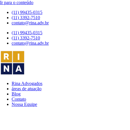
Ir para o conteúdo
(11) 99435-0315
(11) 3392-7510
contato@rina.adv.br
(11) 99435-0315
(11) 3392-7510
contato@rina.adv.br
Rina Advogados
áreas de atuação
Blog
Contato
Nossa Equipe