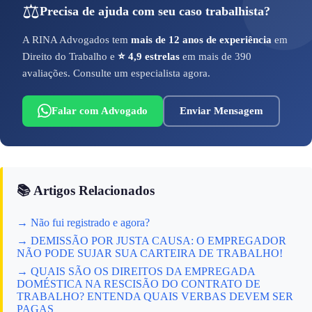
⚖️
Precisa de ajuda com seu caso trabalhista?
A RINA Advogados tem
mais de 12 anos de experiência
em
Direito do Trabalho e
⭐ 4,9 estrelas
em mais de 390
avaliações. Consulte um especialista agora.
Falar com Advogado
Enviar Mensagem
📚 Artigos Relacionados
→ Não fui registrado e agora?
→ DEMISSÃO POR JUSTA CAUSA: O EMPREGADOR
NÃO PODE SUJAR SUA CARTEIRA DE TRABALHO!
→ QUAIS SÃO OS DIREITOS DA EMPREGADA
DOMÉSTICA NA RESCISÃO DO CONTRATO DE
TRABALHO? ENTENDA QUAIS VERBAS DEVEM SER
PAGAS