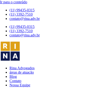
Ir para o conteúdo
(11) 99435-0315
(11) 3392-7510
contato@rina.adv.br
(11) 99435-0315
(11) 3392-7510
contato@rina.adv.br
Rina Advogados
áreas de atuação
Blog
Contato
Nossa Equipe