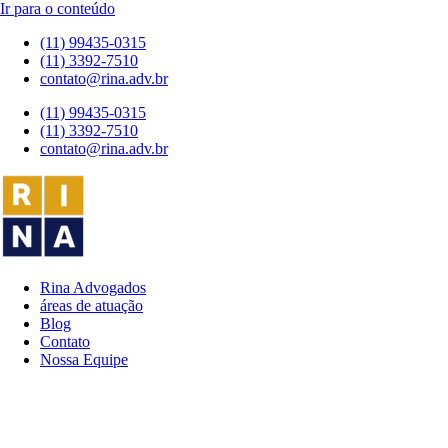
Ir para o conteúdo
(11) 99435-0315
(11) 3392-7510
contato@rina.adv.br
(11) 99435-0315
(11) 3392-7510
contato@rina.adv.br
Rina Advogados
áreas de atuação
Blog
Contato
Nossa Equipe