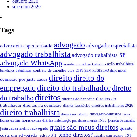
outubro 2020
setembro 2020
Tags
advogado
advogado especialista
advocacia especializada
advogado trabalhista
advogado trabalhista SP
advogado WhatsApp
ação trabalhista
assédio moral no trabalho
contrato de trabalho
ctps
benefícios trabalhistas
dano moral
CTPS SEM REGISTRO
direito
direito do
demissão por justa causa
direito do trabalhador
empregado
direito
direitos
do trabalho
direitos do
direitos do bancário
trabalhador
direitos na demissão
direitos trabalhistas 2026
direitos rescisórios
direito trabalhista
empregado doméstico
doença no trabalho
férias
horas extras
horas extras diárias
indenização por danos morais
INSS
jornada de trabalho
quais são meus direitos
quanto
justa causa
melhor advogado
tenho direitos?
custa um advogado
registro
STF
TST
trabalho sem registro