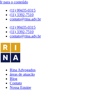
Ir para o conteúdo
(11) 99435-0315
(11) 3392-7510
contato@rina.adv.br
(11) 99435-0315
(11) 3392-7510
contato@rina.adv.br
Rina Advogados
áreas de atuação
Blog
Contato
Nossa Equipe