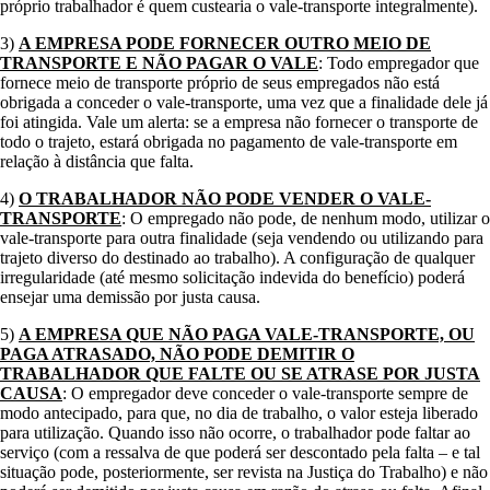
próprio trabalhador é quem custearia o vale-transporte integralmente).
3)
A EMPRESA PODE FORNECER OUTRO MEIO DE
TRANSPORTE E NÃO PAGAR O VALE
: Todo empregador que
fornece meio de transporte próprio de seus empregados não está
obrigada a conceder o vale-transporte, uma vez que a finalidade dele já
foi atingida. Vale um alerta: se a empresa não fornecer o transporte de
todo o trajeto, estará obrigada no pagamento de vale-transporte em
relação à distância que falta.
4)
O TRABALHADOR NÃO PODE VENDER O VALE-
TRANSPORTE
: O empregado não pode, de nenhum modo, utilizar o
vale-transporte para outra finalidade (seja vendendo ou utilizando para
trajeto diverso do destinado ao trabalho). A configuração de qualquer
irregularidade (até mesmo solicitação indevida do benefício) poderá
ensejar uma demissão por justa causa.
5)
A EMPRESA QUE NÃO PAGA VALE-TRANSPORTE, OU
PAGA ATRASADO, NÃO PODE DEMITIR O
TRABALHADOR QUE FALTE OU SE ATRASE POR JUSTA
CAUSA
: O empregador deve conceder o vale-transporte sempre de
modo antecipado, para que, no dia de trabalho, o valor esteja liberado
para utilização. Quando isso não ocorre, o trabalhador pode faltar ao
serviço (com a ressalva de que poderá ser descontado pela falta – e tal
situação pode, posteriormente, ser revista na Justiça do Trabalho) e não