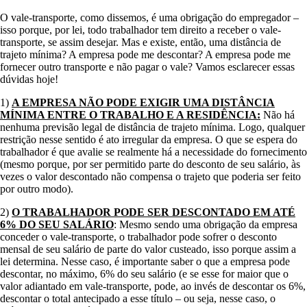
O vale-transporte, como dissemos, é uma obrigação do empregador –
isso porque, por lei, todo trabalhador tem direito a receber o vale-
transporte, se assim desejar. Mas e existe, então, uma distância de
trajeto mínima? A empresa pode me descontar? A empresa pode me
fornecer outro transporte e não pagar o vale? Vamos esclarecer essas
dúvidas hoje!
1)
A EMPRESA NÃO PODE EXIGIR UMA DISTÂNCIA
MÍNIMA ENTRE O TRABALHO E A RESIDÊNCIA:
Não há
nenhuma previsão legal de distância de trajeto mínima. Logo, qualquer
restrição nesse sentido é ato irregular da empresa. O que se espera do
trabalhador é que avalie se realmente há a necessidade do fornecimento
(mesmo porque, por ser permitido parte do desconto de seu salário, às
vezes o valor descontado não compensa o trajeto que poderia ser feito
por outro modo).
2)
O TRABALHADOR PODE SER DESCONTADO EM ATÉ
6% DO SEU SALÁRIO
: Mesmo sendo uma obrigação da empresa
conceder o vale-transporte, o trabalhador pode sofrer o desconto
mensal de seu salário de parte do valor custeado, isso porque assim a
lei determina. Nesse caso, é importante saber o que a empresa pode
descontar, no máximo, 6% do seu salário (e se esse for maior que o
valor adiantado em vale-transporte, pode, ao invés de descontar os 6%,
descontar o total antecipado a esse título – ou seja, nesse caso, o