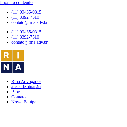
Ir para o conteúdo
(11) 99435-0315
(11) 3392-7510
contato@rina.adv.br
(11) 99435-0315
(11) 3392-7510
contato@rina.adv.br
Rina Advogados
áreas de atuação
Blog
Contato
Nossa Equipe