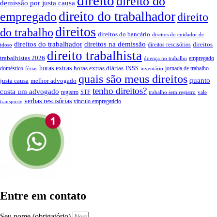
direito
direito do
demissão por justa causa
direito do trabalhador
empregado
direito
direitos
do trabalho
direitos do bancário
direitos do cuidador de
direitos do trabalhador
direitos na demissão
direitos
direitos rescisórios
idoso
direito trabalhista
trabalhistas 2026
empregado
doença no trabalho
horas extras
horas extras diárias
doméstico
INSS
jornada de trabalho
férias
inventário
quais são meus direitos
quanto
justa causa
melhor advogado
tenho direitos?
custa um advogado
registro
STF
trabalho sem registro
vale
verbas rescisórias
vínculo empregatício
transporte
Entre em contato
Seu nome (obrigatório)