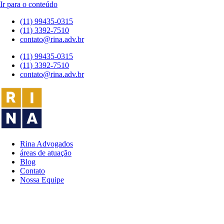
Ir para o conteúdo
(11) 99435-0315
(11) 3392-7510
contato@rina.adv.br
(11) 99435-0315
(11) 3392-7510
contato@rina.adv.br
Rina Advogados
áreas de atuação
Blog
Contato
Nossa Equipe