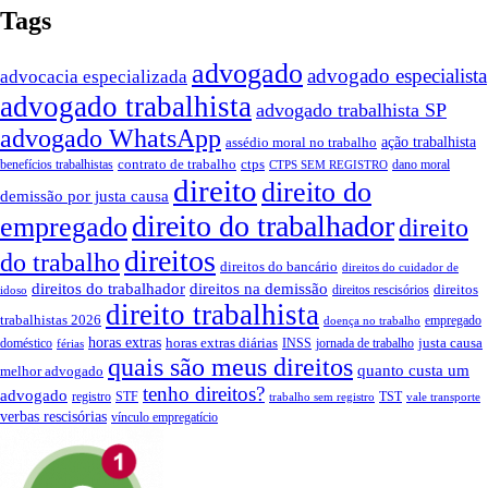
Tags
advogado
advogado especialista
advocacia especializada
advogado trabalhista
advogado trabalhista SP
advogado WhatsApp
assédio moral no trabalho
ação trabalhista
contrato de trabalho
ctps
benefícios trabalhistas
dano moral
CTPS SEM REGISTRO
direito
direito do
demissão por justa causa
direito do trabalhador
empregado
direito
direitos
do trabalho
direitos do bancário
direitos do cuidador de
direitos do trabalhador
direitos na demissão
direitos
direitos rescisórios
idoso
direito trabalhista
trabalhistas 2026
empregado
doença no trabalho
horas extras
horas extras diárias
justa causa
doméstico
INSS
jornada de trabalho
férias
quais são meus direitos
quanto custa um
melhor advogado
tenho direitos?
advogado
registro
STF
TST
trabalho sem registro
vale transporte
verbas rescisórias
vínculo empregatício