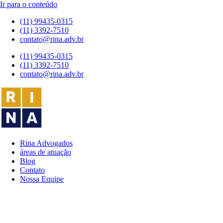
Ir para o conteúdo
(11) 99435-0315
(11) 3392-7510
contato@rina.adv.br
(11) 99435-0315
(11) 3392-7510
contato@rina.adv.br
Rina Advogados
áreas de atuação
Blog
Contato
Nossa Equipe