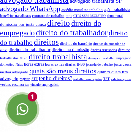
advogado trabalhista
advogado trabalhista SP
advogado WhatsApp
assédio moral no trabalho
ação trabalhista
contrato de trabalho
ctps
benefícios trabalhistas
dano moral
CTPS SEM REGISTRO
direito
direito do
demissão por justa causa
direito do trabalhador
empregado
direito
direitos
do trabalho
direitos do bancário
direitos do cuidador de
direitos do trabalhador
direitos na demissão
direitos
direitos rescisórios
idoso
direito trabalhista
trabalhistas 2026
empregado
doença no trabalho
horas extras
horas extras diárias
justa causa
doméstico
INSS
jornada de trabalho
férias
quais são meus direitos
quanto custa um
melhor advogado
tenho direitos?
advogado
registro
STF
TST
trabalho sem registro
vale transporte
verbas rescisórias
vínculo empregatício