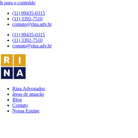
Ir para o conteúdo
(11) 99435-0315
(11) 3392-7510
contato@rina.adv.br
(11) 99435-0315
(11) 3392-7510
contato@rina.adv.br
Rina Advogados
áreas de atuação
Blog
Contato
Nossa Equipe