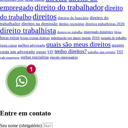
direito do trabalhador
empregado
direito
direitos
do trabalho
direitos do
direitos do bancário
trabalhador
direitos na demissão
direitos trabalhistas 2026
direitos rescisórios
direito trabalhista
empregado doméstico
doença no trabalho
férias
horas extras
horas extras diárias
indenização por danos morais
INSS
jornada de trabalho
quais são meus direitos
quanto
justa causa
melhor advogado
tenho direitos?
custa um advogado
TST
registro
STF
trabalho sem registro
verbas rescisórias
vínculo empregatício
vale transporte
Entre em contato
Seu nome (obrigatório)