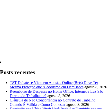
Quero Consultar Agora
Posts recentes
TST Debate se Vício em Apostas Online (Bets) Deve Ter
Mesma Proteção que Alcoolismo em Demissões
agosto 8, 2026
Reembolso de Despesas no Home Office: Internet e Luz São
Direito do Trabalhador?
agosto 8, 2026
Cláusula de Não Concorrência no Contrato de Trabalho:
Quando É Válida e Como Contestar
agosto 8, 2026
Demissão por Vídeo Viral: Você Pode Ser Demitido por um