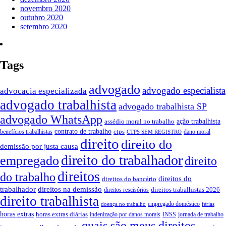
novembro 2020
outubro 2020
setembro 2020
Tags
advogado
advogado especialista
advocacia especializada
advogado trabalhista
advogado trabalhista SP
advogado WhatsApp
ação trabalhista
assédio moral no trabalho
contrato de trabalho
ctps
benefícios trabalhistas
dano moral
CTPS SEM REGISTRO
direito
direito do
demissão por justa causa
direito do trabalhador
empregado
direito
direitos
do trabalho
direitos do
direitos do bancário
trabalhador
direitos na demissão
direitos trabalhistas 2026
direitos rescisórios
direito trabalhista
empregado doméstico
doença no trabalho
férias
horas extras
horas extras diárias
indenização por danos morais
INSS
jornada de trabalho
quais são meus direitos