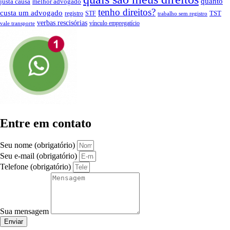
quanto
justa causa
melhor advogado
tenho direitos?
custa um advogado
TST
registro
STF
trabalho sem registro
verbas rescisórias
vínculo empregatício
vale transporte
Entre em contato
Seu nome (obrigatório)
Seu e-mail (obrigatório)
Telefone (obrigatório)
Sua mensagem
Enviar