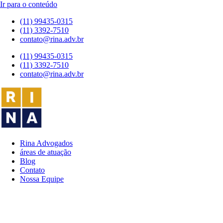
Ir para o conteúdo
(11) 99435-0315
(11) 3392-7510
contato@rina.adv.br
(11) 99435-0315
(11) 3392-7510
contato@rina.adv.br
Rina Advogados
áreas de atuação
Blog
Contato
Nossa Equipe