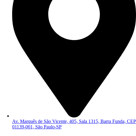
Av. Marquês de São Vicente, 405, Sala 1315, Barra Funda, CEP
01139-001, São Paulo-SP