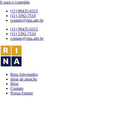
Ir para o conteúdo
(11) 99435-0315
(11) 3392-7510
contato@rina.adv.br
(11) 99435-0315
(11) 3392-7510
contato@rina.adv.br
Rina Advogados
áreas de atuação
Blog
Contato
Nossa Equipe