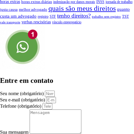
horas extras
horas extras diárias
indenização por danos morais
INSS
jornada de trabalho
quais são meus direitos
quanto
justa causa
melhor advogado
tenho direitos?
custa um advogado
TST
registro
STF
trabalho sem registro
verbas rescisórias
vínculo empregatício
vale transporte
Entre em contato
Seu nome (obrigatório)
Seu e-mail (obrigatório)
Telefone (obrigatório)
Sua mensagem