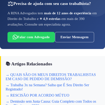
⚖️
Precisa de ajuda com seu caso trabalhista?
A RINA Advogados tem
mais de 12 anos de experiência
em
Direito do Trabalho e
⭐ 4,9 estrelas
em mais de 390
avaliações. Consulte um especialista agora.
Falar com Advogado
Enviar Mensagem
📚 Artigos Relacionados
→ QUAIS SÃO OS MEUS DIREITOS TRABALHISTAS
EM CASO DE PEDIDO DE DEMISSÃO?
→ Trabalha 3x na Semana? Saiba que É Seu Direito Ser
Registrado!
→ RESCISÃO POR ACORDO MÚTUO
→ Demissão sem Justa Causa: Guia Completo com Todos os