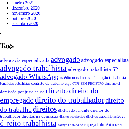
janeiro 2021
dezembro 2020
novembro 2020
outubro 2020
setembro 2020
Tags
advogado
advogado especialista
advocacia especializada
advogado trabalhista
advogado trabalhista SP
advogado WhatsApp
ação trabalhista
assédio moral no trabalho
contrato de trabalho
ctps
benefícios trabalhistas
dano moral
CTPS SEM REGISTRO
direito
direito do
demissão por justa causa
direito do trabalhador
empregado
direito
direitos
do trabalho
direitos do
direitos do bancário
trabalhador
direitos na demissão
direitos trabalhistas 2026
direitos rescisórios
direito trabalhista
empregado doméstico
doença no trabalho
férias