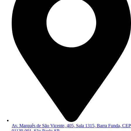
Av. Marquês de São Vicente, 405, Sala 1315, Barra Funda, CEP
01139-001, São Paulo-SP