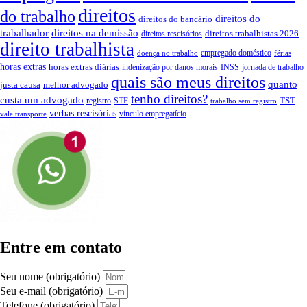
direitos
do trabalho
direitos do
direitos do bancário
trabalhador
direitos na demissão
direitos trabalhistas 2026
direitos rescisórios
direito trabalhista
empregado doméstico
doença no trabalho
férias
horas extras
horas extras diárias
indenização por danos morais
INSS
jornada de trabalho
quais são meus direitos
quanto
justa causa
melhor advogado
tenho direitos?
custa um advogado
TST
registro
STF
trabalho sem registro
verbas rescisórias
vínculo empregatício
vale transporte
Entre em contato
Seu nome (obrigatório)
Seu e-mail (obrigatório)
Telefone (obrigatório)