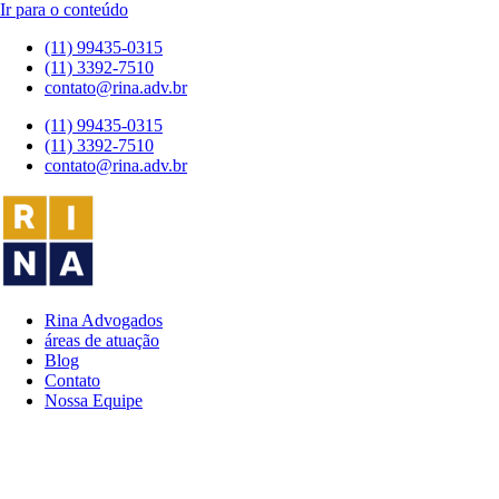
Ir para o conteúdo
(11) 99435-0315
(11) 3392-7510
contato@rina.adv.br
(11) 99435-0315
(11) 3392-7510
contato@rina.adv.br
Rina Advogados
áreas de atuação
Blog
Contato
Nossa Equipe