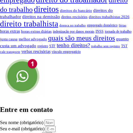
direitos
do trabalho
direitos do
direitos do bancário
trabalhador
direitos na demissão
direitos trabalhistas 2026
direitos rescisórios
direito trabalhista
empregado doméstico
doença no trabalho
férias
horas extras
horas extras diárias
indenização por danos morais
INSS
jornada de trabalho
quais são meus direitos
quanto
justa causa
melhor advogado
tenho direitos?
custa um advogado
registro
STF
TST
trabalho sem registro
verbas rescisórias
vínculo empregatício
vale transporte
Entre em contato
Seu nome (obrigatório)
Seu e-mail (obrigatório)