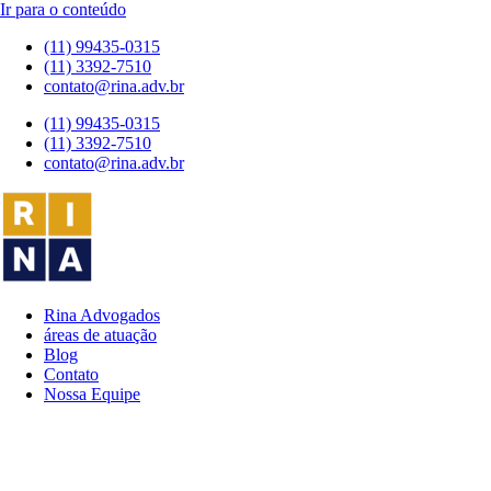
Ir para o conteúdo
(11) 99435-0315
(11) 3392-7510
contato@rina.adv.br
(11) 99435-0315
(11) 3392-7510
contato@rina.adv.br
Rina Advogados
áreas de atuação
Blog
Contato
Nossa Equipe