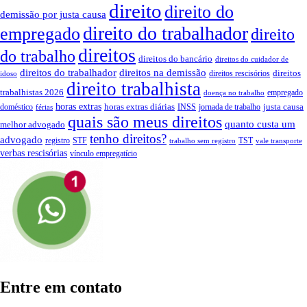
direito
direito do
demissão por justa causa
direito do trabalhador
empregado
direito
direitos
do trabalho
direitos do bancário
direitos do cuidador de
direitos do trabalhador
direitos na demissão
direitos
direitos rescisórios
idoso
direito trabalhista
trabalhistas 2026
empregado
doença no trabalho
horas extras
horas extras diárias
justa causa
doméstico
INSS
jornada de trabalho
férias
quais são meus direitos
quanto custa um
melhor advogado
tenho direitos?
advogado
registro
STF
TST
trabalho sem registro
vale transporte
verbas rescisórias
vínculo empregatício
Entre em contato