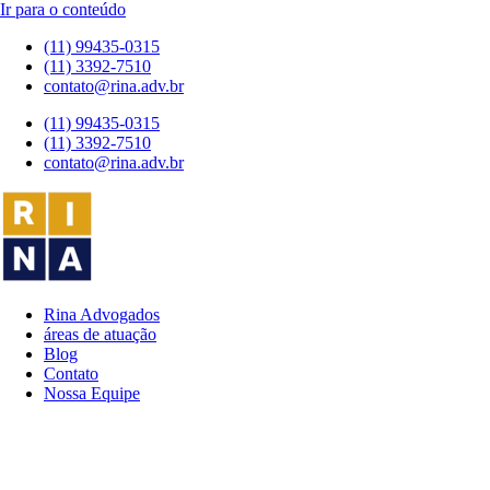
Ir para o conteúdo
(11) 99435-0315
(11) 3392-7510
contato@rina.adv.br
(11) 99435-0315
(11) 3392-7510
contato@rina.adv.br
Rina Advogados
áreas de atuação
Blog
Contato
Nossa Equipe