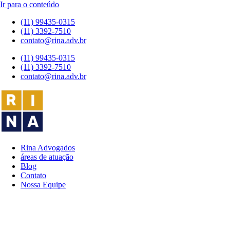
Ir para o conteúdo
(11) 99435-0315
(11) 3392-7510
contato@rina.adv.br
(11) 99435-0315
(11) 3392-7510
contato@rina.adv.br
Rina Advogados
áreas de atuação
Blog
Contato
Nossa Equipe