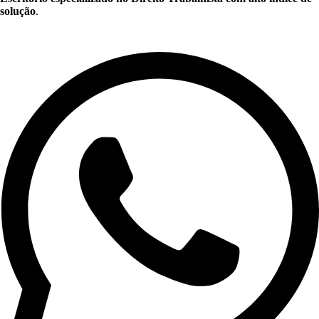
solução
.