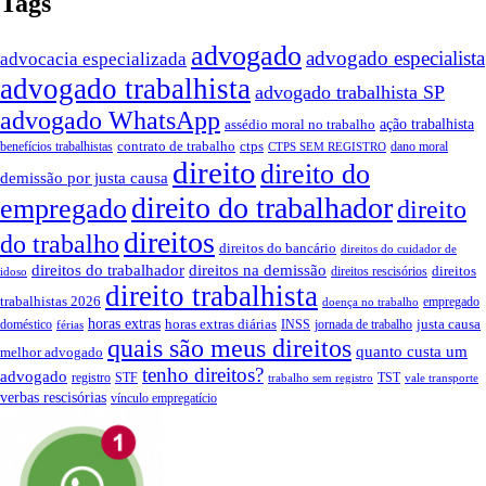
Tags
advogado
advogado especialista
advocacia especializada
advogado trabalhista
advogado trabalhista SP
advogado WhatsApp
assédio moral no trabalho
ação trabalhista
contrato de trabalho
ctps
benefícios trabalhistas
dano moral
CTPS SEM REGISTRO
direito
direito do
demissão por justa causa
direito do trabalhador
empregado
direito
direitos
do trabalho
direitos do bancário
direitos do cuidador de
direitos do trabalhador
direitos na demissão
direitos
direitos rescisórios
idoso
direito trabalhista
trabalhistas 2026
empregado
doença no trabalho
horas extras
horas extras diárias
justa causa
doméstico
INSS
jornada de trabalho
férias
quais são meus direitos
quanto custa um
melhor advogado
tenho direitos?
advogado
registro
STF
TST
trabalho sem registro
vale transporte
verbas rescisórias
vínculo empregatício