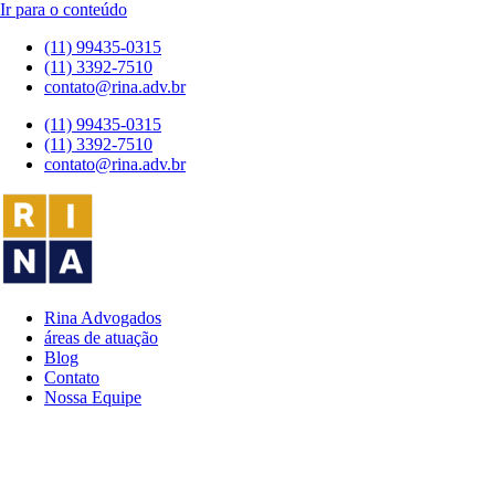
Ir para o conteúdo
(11) 99435-0315
(11) 3392-7510
contato@rina.adv.br
(11) 99435-0315
(11) 3392-7510
contato@rina.adv.br
Rina Advogados
áreas de atuação
Blog
Contato
Nossa Equipe