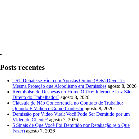
Quero Consultar Agora
Posts recentes
TST Debate se Vício em Apostas Online (Bets) Deve Ter
Mesma Proteção que Alcoolismo em Demissões
agosto 8, 2026
Reembolso de Despesas no Home Office: Internet e Luz São
Direito do Trabalhador?
agosto 8, 2026
Cláusula de Não Concorrência no Contrato de Trabalho:
Quando É Válida e Como Contestar
agosto 8, 2026
Demissão por Vídeo Viral: Você Pode Ser Demitido por um
Vídeo de Cliente?
agosto 7, 2026
5 Sinais de Que Você Foi Demitido por Retaliação (e o Que
Fazer)
agosto 7, 2026