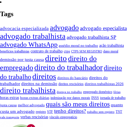
Tags
advogado
advogado especialista
advocacia especializada
advogado trabalhista
advogado trabalhista SP
advogado WhatsApp
ação trabalhista
assédio moral no trabalho
contrato de trabalho
ctps
benefícios trabalhistas
dano moral
CTPS SEM REGISTRO
direito
direito do
demissão por justa causa
direito do trabalhador
empregado
direito
direitos
do trabalho
direitos do
direitos do bancário
trabalhador
direitos na demissão
direitos trabalhistas 2026
direitos rescisórios
direito trabalhista
empregado doméstico
doença no trabalho
férias
horas extras
horas extras diárias
indenização por danos morais
INSS
jornada de trabalho
quais são meus direitos
quanto
justa causa
melhor advogado
tenho direitos?
custa um advogado
TST
registro
STF
trabalho sem registro
verbas rescisórias
vínculo empregatício
vale transporte