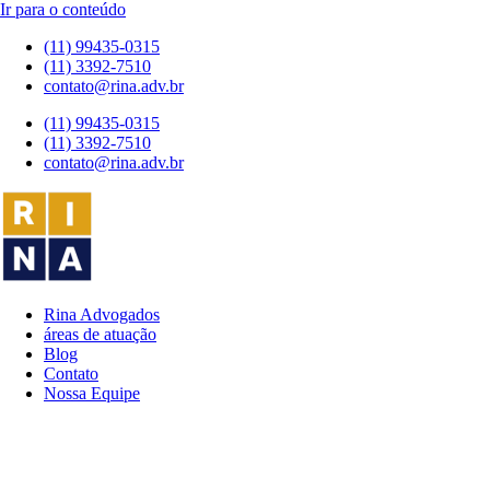
Ir para o conteúdo
(11) 99435-0315
(11) 3392-7510
contato@rina.adv.br
(11) 99435-0315
(11) 3392-7510
contato@rina.adv.br
Rina Advogados
áreas de atuação
Blog
Contato
Nossa Equipe