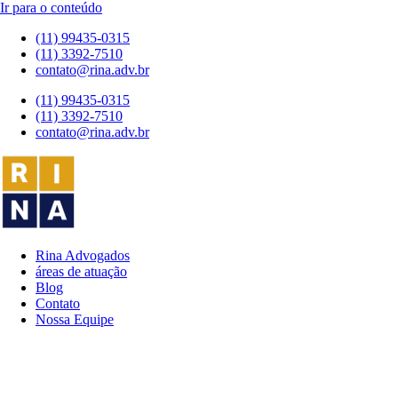
Ir para o conteúdo
(11) 99435-0315
(11) 3392-7510
contato@rina.adv.br
(11) 99435-0315
(11) 3392-7510
contato@rina.adv.br
Rina Advogados
áreas de atuação
Blog
Contato
Nossa Equipe