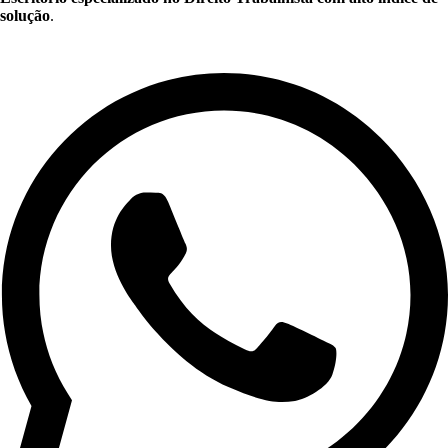
solução
.