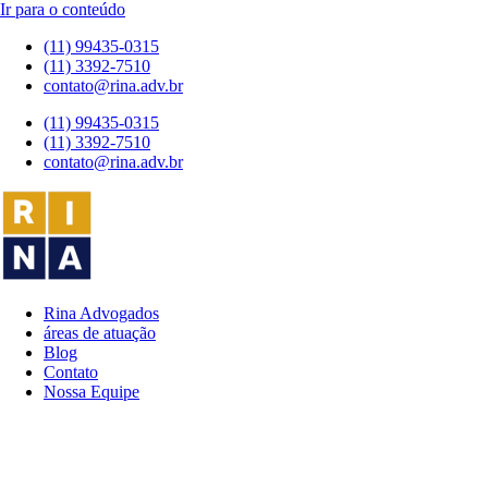
Ir para o conteúdo
(11) 99435-0315
(11) 3392-7510
contato@rina.adv.br
(11) 99435-0315
(11) 3392-7510
contato@rina.adv.br
Rina Advogados
áreas de atuação
Blog
Contato
Nossa Equipe