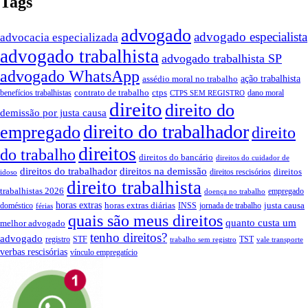
Tags
advogado
advogado especialista
advocacia especializada
advogado trabalhista
advogado trabalhista SP
advogado WhatsApp
assédio moral no trabalho
ação trabalhista
contrato de trabalho
ctps
benefícios trabalhistas
dano moral
CTPS SEM REGISTRO
direito
direito do
demissão por justa causa
direito do trabalhador
empregado
direito
direitos
do trabalho
direitos do bancário
direitos do cuidador de
direitos do trabalhador
direitos na demissão
direitos
direitos rescisórios
idoso
direito trabalhista
trabalhistas 2026
empregado
doença no trabalho
horas extras
horas extras diárias
justa causa
doméstico
INSS
jornada de trabalho
férias
quais são meus direitos
quanto custa um
melhor advogado
tenho direitos?
advogado
registro
STF
TST
trabalho sem registro
vale transporte
verbas rescisórias
vínculo empregatício