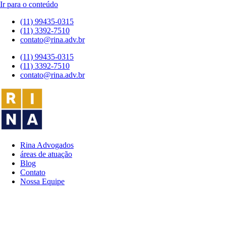
Ir para o conteúdo
(11) 99435-0315
(11) 3392-7510
contato@rina.adv.br
(11) 99435-0315
(11) 3392-7510
contato@rina.adv.br
Rina Advogados
áreas de atuação
Blog
Contato
Nossa Equipe