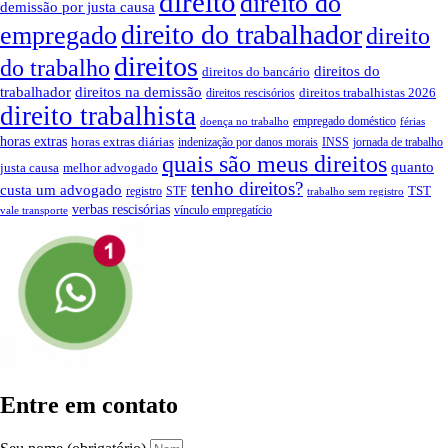
direito
direito do
demissão por justa causa
direito do trabalhador
empregado
direito
direitos
do trabalho
direitos do
direitos do bancário
trabalhador
direitos na demissão
direitos trabalhistas 2026
direitos rescisórios
direito trabalhista
empregado doméstico
doença no trabalho
férias
horas extras
horas extras diárias
indenização por danos morais
INSS
jornada de trabalho
quais são meus direitos
quanto
justa causa
melhor advogado
tenho direitos?
custa um advogado
TST
registro
STF
trabalho sem registro
verbas rescisórias
vínculo empregatício
vale transporte
Entre em contato