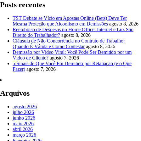
Posts recentes
TST Debate se Vício em Apostas Online (Bets) Deve Ter
Mesma Proteção que Alcoolismo em Demissões
agosto 8, 2026
Reembolso de Despesas no Home Office: Internet e Luz São
Direito do Trabalhador?
agosto 8, 2026
Cláusula de Não Concorrência no Contrato de Trabalho:
Quando É Válida e Como Contestar
agosto 8, 2026
Demissão por Vídeo Viral: Você Pode Ser Demitido por um
Vídeo de Cliente?
agosto 7, 2026
5 Sinais de Que Você Foi Demitido por Retaliação (e o Que
Fazer)
agosto 7, 2026
Arquivos
agosto 2026
julho 2026
junho 2026
maio 2026
abril 2026
março 2026
fevereiro 2026