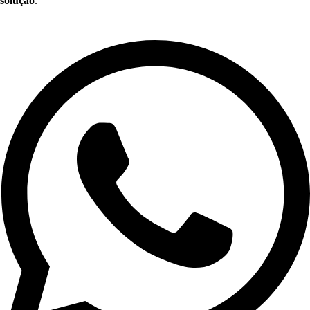
solução
.