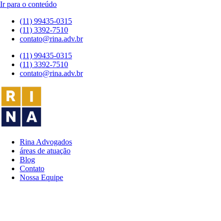
Ir para o conteúdo
(11) 99435-0315
(11) 3392-7510
contato@rina.adv.br
(11) 99435-0315
(11) 3392-7510
contato@rina.adv.br
Rina Advogados
áreas de atuação
Blog
Contato
Nossa Equipe