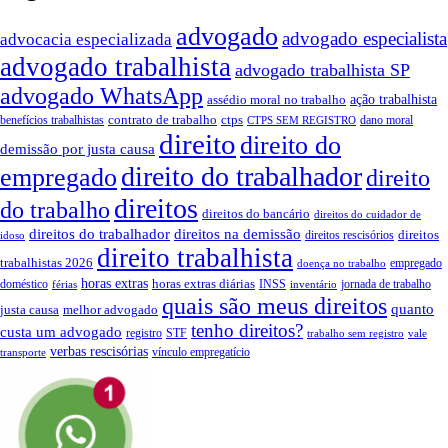
advogado
advogado especialista
advocacia especializada
advogado trabalhista
advogado trabalhista SP
advogado WhatsApp
assédio moral no trabalho
ação trabalhista
contrato de trabalho
ctps
benefícios trabalhistas
dano moral
CTPS SEM REGISTRO
direito
direito do
demissão por justa causa
direito do trabalhador
empregado
direito
direitos
do trabalho
direitos do bancário
direitos do cuidador de
direitos do trabalhador
direitos na demissão
direitos
direitos rescisórios
idoso
direito trabalhista
trabalhistas 2026
empregado
doença no trabalho
horas extras
horas extras diárias
doméstico
INSS
jornada de trabalho
férias
inventário
quais são meus direitos
quanto
justa causa
melhor advogado
tenho direitos?
custa um advogado
registro
STF
trabalho sem registro
vale
verbas rescisórias
vínculo empregatício
transporte