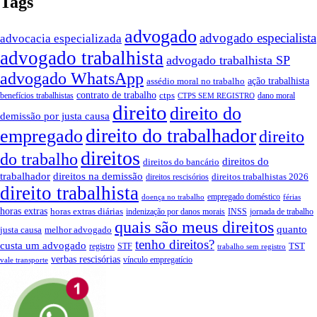
Tags
advogado
advogado especialista
advocacia especializada
advogado trabalhista
advogado trabalhista SP
advogado WhatsApp
ação trabalhista
assédio moral no trabalho
contrato de trabalho
ctps
benefícios trabalhistas
dano moral
CTPS SEM REGISTRO
direito
direito do
demissão por justa causa
direito do trabalhador
empregado
direito
direitos
do trabalho
direitos do
direitos do bancário
trabalhador
direitos na demissão
direitos trabalhistas 2026
direitos rescisórios
direito trabalhista
empregado doméstico
doença no trabalho
férias
horas extras
horas extras diárias
indenização por danos morais
INSS
jornada de trabalho
quais são meus direitos
quanto
justa causa
melhor advogado
tenho direitos?
custa um advogado
TST
registro
STF
trabalho sem registro
verbas rescisórias
vínculo empregatício
vale transporte