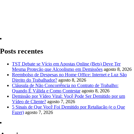
Quero Consultar Agora
Posts recentes
TST Debate se Vício em Apostas Online (Bets) Deve Ter
Mesma Proteção que Alcoolismo em Demissões
agosto 8, 2026
Reembolso de Despesas no Home Office: Internet e Luz São
Direito do Trabalhador?
agosto 8, 2026
Cláusula de Não Concorrência no Contrato de Trabalho:
Quando É Válida e Como Contestar
agosto 8, 2026
Demissão por Vídeo Viral: Você Pode Ser Demitido por um
Vídeo de Cliente?
agosto 7, 2026
5 Sinais de Que Você Foi Demitido por Retaliação (e o Que
Fazer)
agosto 7, 2026