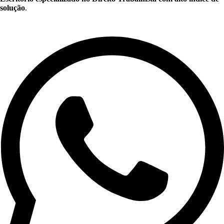
solução
.