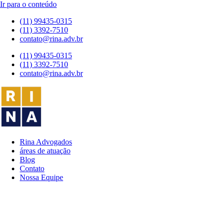
Ir para o conteúdo
(11) 99435-0315
(11) 3392-7510
contato@rina.adv.br
(11) 99435-0315
(11) 3392-7510
contato@rina.adv.br
Rina Advogados
áreas de atuação
Blog
Contato
Nossa Equipe