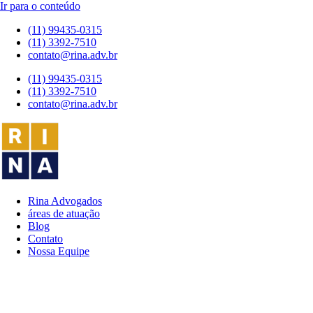
Ir para o conteúdo
(11) 99435-0315
(11) 3392-7510
contato@rina.adv.br
(11) 99435-0315
(11) 3392-7510
contato@rina.adv.br
Rina Advogados
áreas de atuação
Blog
Contato
Nossa Equipe