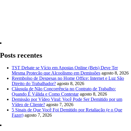
Quero Consultar Agora
Posts recentes
TST Debate se Vício em Apostas Online (Bets) Deve Ter
Mesma Proteção que Alcoolismo em Demissões
agosto 8, 2026
Reembolso de Despesas no Home Office: Internet e Luz São
Direito do Trabalhador?
agosto 8, 2026
Cláusula de Não Concorrência no Contrato de Trabalho:
Quando É Válida e Como Contestar
agosto 8, 2026
Demissão por Vídeo Viral: Você Pode Ser Demitido por um
Vídeo de Cliente?
agosto 7, 2026
5 Sinais de Que Você Foi Demitido por Retaliação (e o Que
Fazer)
agosto 7, 2026