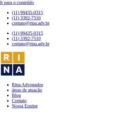
Ir para o conteúdo
(11) 99435-0315
(11) 3392-7510
contato@rina.adv.br
(11) 99435-0315
(11) 3392-7510
contato@rina.adv.br
Rina Advogados
áreas de atuação
Blog
Contato
Nossa Equipe