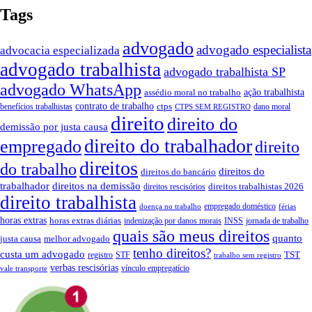
Tags
advogado
advogado especialista
advocacia especializada
advogado trabalhista
advogado trabalhista SP
advogado WhatsApp
ação trabalhista
assédio moral no trabalho
contrato de trabalho
ctps
benefícios trabalhistas
dano moral
CTPS SEM REGISTRO
direito
direito do
demissão por justa causa
direito do trabalhador
empregado
direito
direitos
do trabalho
direitos do
direitos do bancário
trabalhador
direitos na demissão
direitos trabalhistas 2026
direitos rescisórios
direito trabalhista
empregado doméstico
doença no trabalho
férias
horas extras
horas extras diárias
indenização por danos morais
INSS
jornada de trabalho
quais são meus direitos
quanto
justa causa
melhor advogado
tenho direitos?
custa um advogado
TST
registro
STF
trabalho sem registro
verbas rescisórias
vínculo empregatício
vale transporte