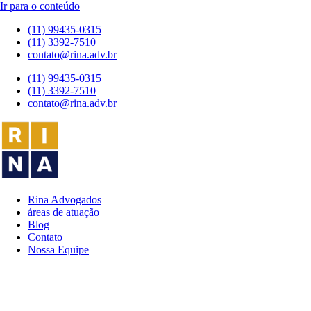
Ir para o conteúdo
(11) 99435-0315
(11) 3392-7510
contato@rina.adv.br
(11) 99435-0315
(11) 3392-7510
contato@rina.adv.br
Rina Advogados
áreas de atuação
Blog
Contato
Nossa Equipe