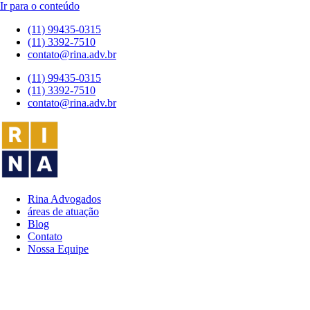
Ir para o conteúdo
(11) 99435-0315
(11) 3392-7510
contato@rina.adv.br
(11) 99435-0315
(11) 3392-7510
contato@rina.adv.br
Rina Advogados
áreas de atuação
Blog
Contato
Nossa Equipe