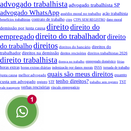
advogado trabalhista
advogado trabalhista SP
advogado WhatsApp
ação trabalhista
assédio moral no trabalho
contrato de trabalho
ctps
benefícios trabalhistas
dano moral
CTPS SEM REGISTRO
direito
direito do
demissão por justa causa
direito do trabalhador
empregado
direito
direitos
do trabalho
direitos do
direitos do bancário
trabalhador
direitos na demissão
direitos trabalhistas 2026
direitos rescisórios
direito trabalhista
empregado doméstico
doença no trabalho
férias
horas extras
horas extras diárias
indenização por danos morais
INSS
jornada de trabalho
quais são meus direitos
quanto
justa causa
melhor advogado
tenho direitos?
custa um advogado
TST
registro
STF
trabalho sem registro
verbas rescisórias
vínculo empregatício
vale transporte