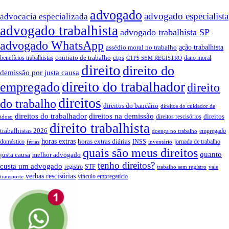
advogado
advogado especialista
advocacia especializada
advogado trabalhista
advogado trabalhista SP
advogado WhatsApp
assédio moral no trabalho
ação trabalhista
contrato de trabalho
ctps
benefícios trabalhistas
dano moral
CTPS SEM REGISTRO
direito
direito do
demissão por justa causa
direito do trabalhador
empregado
direito
direitos
do trabalho
direitos do bancário
direitos do cuidador de
direitos do trabalhador
direitos na demissão
direitos
direitos rescisórios
idoso
direito trabalhista
trabalhistas 2026
empregado
doença no trabalho
horas extras
horas extras diárias
doméstico
INSS
jornada de trabalho
férias
inventário
quais são meus direitos
quanto
justa causa
melhor advogado
tenho direitos?
custa um advogado
registro
STF
trabalho sem registro
vale
verbas rescisórias
vínculo empregatício
transporte