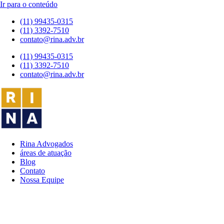
Ir para o conteúdo
(11) 99435-0315
(11) 3392-7510
contato@rina.adv.br
(11) 99435-0315
(11) 3392-7510
contato@rina.adv.br
Rina Advogados
áreas de atuação
Blog
Contato
Nossa Equipe