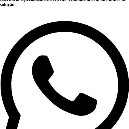
solução
.