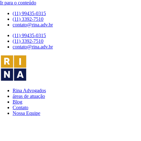
Ir para o conteúdo
(11) 99435-0315
(11) 3392-7510
contato@rina.adv.br
(11) 99435-0315
(11) 3392-7510
contato@rina.adv.br
Rina Advogados
áreas de atuação
Blog
Contato
Nossa Equipe