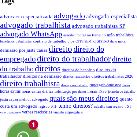
Tags
advogado
advogado especialista
advocacia especializada
advogado trabalhista
advogado trabalhista SP
advogado WhatsApp
ação trabalhista
assédio moral no trabalho
contrato de trabalho
ctps
benefícios trabalhistas
dano moral
CTPS SEM REGISTRO
direito
direito do
demissão por justa causa
direito do trabalhador
empregado
direito
direitos
do trabalho
direitos do
direitos do bancário
trabalhador
direitos na demissão
direitos trabalhistas 2026
direitos rescisórios
direito trabalhista
empregado doméstico
doença no trabalho
férias
horas extras
horas extras diárias
indenização por danos morais
INSS
jornada de trabalho
quais são meus direitos
quanto
justa causa
melhor advogado
tenho direitos?
custa um advogado
registro
STF
TST
trabalho sem registro
verbas rescisórias
vínculo empregatício
vale transporte